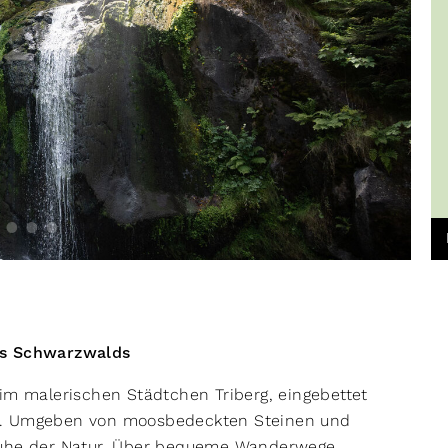
des Schwarzwalds
im malerischen Städtchen Triberg, eingebettet
ds. Umgeben von moosbedeckten Steinen und
 Ruhe der Natur. Über bequeme Wanderwege