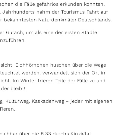
chen die Fälle gefahrlos erkunden konnten.
. Jahrhunderts nahm der Tourismus Fahrt auf
er bekanntesten Naturdenkmäler Deutschlands.
er Gutach, um als eine der ersten Städte
einzuführen.
Gesicht. Eichhörnchen huschen über die Wege
leuchtet werden, verwandelt sich der Ort in
ht. Im Winter frieren Teile der Fälle zu und
 der bleibt!
g, Kulturweg, Kaskadenweg – jeder mit eigenen
 Tieren.
eichbar über die B 33 durchs Kinzigtal.