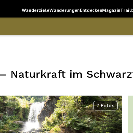
Wanderziele
Wanderungen
Entdecken
Magazin
Trail
 – Naturkraft im Schwar
7 Fotos