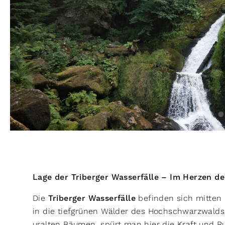
Lage der Triberger Wasserfälle – Im Herzen 
Die
Triberger Wasserfälle
befinden sich mitten 
in die tiefgrünen Wälder des Hochschwarzwal
uralten Bäumen, spürt man hier die Kraft und