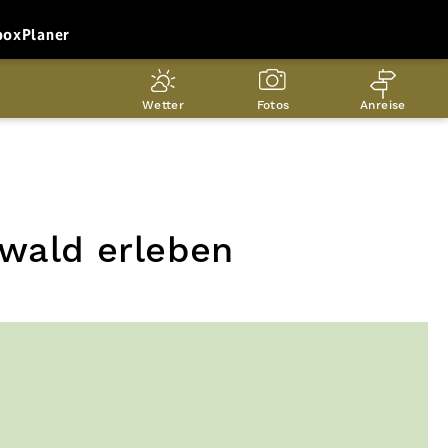
box
Planer
Wetter
Fotos
Anreise
zwald erleben