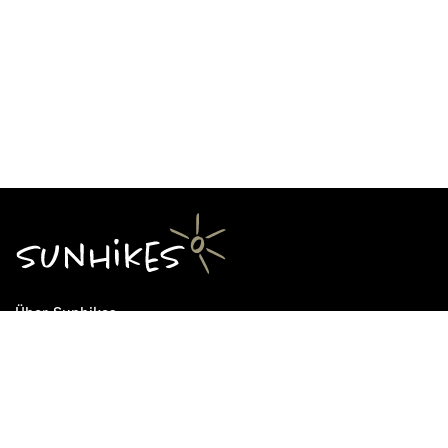
Über Sunhikes
Die Mission von Sunhikes
Warum Sunhikes
Sunhikes Partner
Nutzungsbedingungen
Home
Datenschutz
Sitemap
Datenschutzeinstellungen