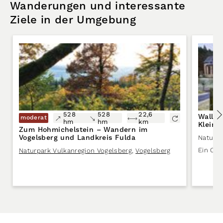
Wanderungen und interessante
Ziele in der Umgebung
528
528
22,6
Wallfa
moderat
hm
hm
km
Kleino
Zum Hohmichelstein – Wandern im
Vogelsberg und Landkreis Fulda
Naturpa
Ein Ort 
Naturpark Vulkanregion Vogelsberg
,
Vogelsberg