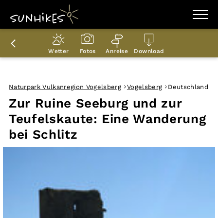
WANDERZIELE
WANDERUNGEN
Wetter
Fotos
Anreise
Download
ENTDECKEN
MAGAZIN
TRAILBOX
PLANER
Naturpark Vulkanregion Vogelsberg
Vogelsberg
Deutschland
Zur Ruine Seeburg und zur
Teufelskaute: Eine Wanderung
bei Schlitz