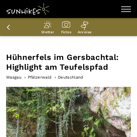
WANDERZIELE
WANDERUNGEN
Wetter
Fotos
Anreise
ENTDECKEN
MAGAZIN
TRAILBOX
PLANER
Hühnerfels im Gersbachtal:
Highlight am Teufelspfad
Wasgau
Pfälzerwald
Deutschland