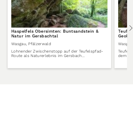
Haspelfels Obersimten: Buntsandstein &
Teufel
Natur im Gersbachtal
Geolog
Wasgau
,
Pfälzerwald
Wasgau
Lohnender Zwischenstopp auf der Teufelspfad-
Teufels
Route als Naturerlebnis im Gersbach…
dem Te