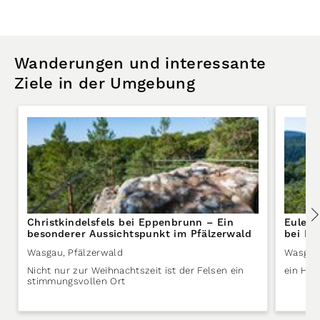
Wanderungen und interessante
Ziele in der Umgebung
Christkindelsfels bei Eppenbrunn – Ein
Eulenf
besonderer Aussichtspunkt im Pfälzerwald
bei E
Wasgau
,
Pfälzerwald
Wasgau
Nicht nur zur Weihnachtszeit ist der Felsen ein
ein Hig
stimmungsvollen Ort