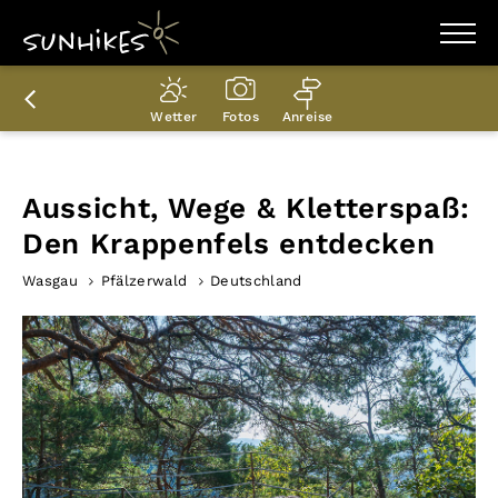
WANDERZIELE
WANDERUNGEN
Wetter
Fotos
Anreise
ENTDECKEN
MAGAZIN
TRAILBOX
PLANER
Aussicht, Wege & Kletterspaß:
Den Krappenfels entdecken
Wasgau
Pfälzerwald
Deutschland