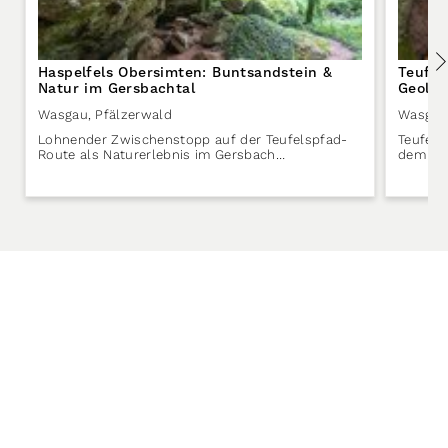
Haspelfels Obersimten: Buntsandstein &
Teufel
Natur im Gersbachtal
Geolog
Wasgau
,
Pfälzerwald
Wasgau
Lohnender Zwischenstopp auf der Teufelspfad-
Teufels
Route als Naturerlebnis im Gersbach…
dem Te