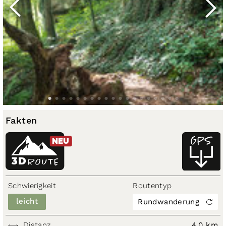
Fakten
NEU
3D
ROUTE
Schwierigkeit
Routentyp
leicht
Rundwanderung
Distanz
4,0 km