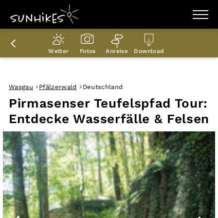
WANDERZIELE
WANDERUNGEN
Wetter
Fotos
Anreise
Download
ENTDECKEN
MAGAZIN
TRAILBOX
PLANER
Wasgau
Pfälzerwald
Deutschland
Pirmasenser Teufelspfad Tour:
Entdecke Wasserfälle & Felsen