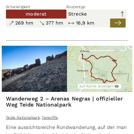
Randberge. Die Streckenwanderung verläuft auf
Schwierigkeit
Routentyp
einem breiten Fahrweg über ein Teilstück des
moderat
Strecke
historischen Wegs »Camino de Chasna«, der schon
269 hm
377 hm
16,9 km
zu prähispanischer Zeit genutzt wurde, um die
Insel Teneriffa von Nord nach Süd zu durchqueren
auf Karte anzeigen
Wanderweg 2 – Arenas Negras | offizieller
Weg Teide Nationalpark
Teide Nationalpark
,
Teneriffa
Eine aussichtsreiche Rundwanderung, auf der man