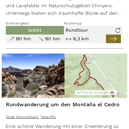
und Lavafelder im Naturschutzgebiet Chinyero.
Unterwegs bieten sich traumhafte Blicke auf den
Krater des Chinyero sowie
Teide
und
Pico Viejo
.
Schwierigkeit
Routentyp
Mit ein bisschen Glück kann man im Kiefernwald
leicht
Rundtour
auch auf den Teidefink und die Kanarische
161 hm
161 hm
6,3 km
Blaumeise treffen.
auf Karte anzeigen
Rundwanderung um den Montaña el Cedro
Teide Nationalpark
,
Teneriffa
Eine schöne Wanderung mit einer Erweiterung zu