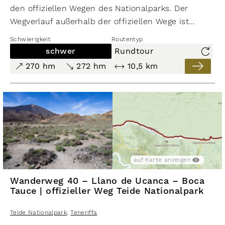
den offiziellen Wegen des Nationalparks. Der
Wegverlauf außerhalb der offiziellen Wege ist
stellenweise recht undeutlich und der Pfad ist
Schwierigkeit
Routentyp
teilweise von Pflanzen überwachsen. Man wird
schwer
Rundtour
jedoch mit wunderbaren Ausblicken auf das Teide-
270 hm
272 hm
10,5 km
Massiv und die Nachbarinseln belohnt. Zur
Blütezeit findet man hier zahlreiche Tajinasten.
auf Karte anzeigen
Wanderweg 40 – Llano de Ucanca – Boca
Tauce | offizieller Weg Teide Nationalpark
Teide Nationalpark
,
Teneriffa