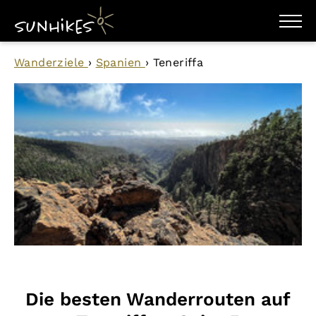
WANDERZIELE
Wanderziele
›
Spanien
›
Teneriffa
WANDERUNGEN
ENTDECKEN
MAGAZIN
TRAILBOX
PLANER
Die besten Wanderrouten auf