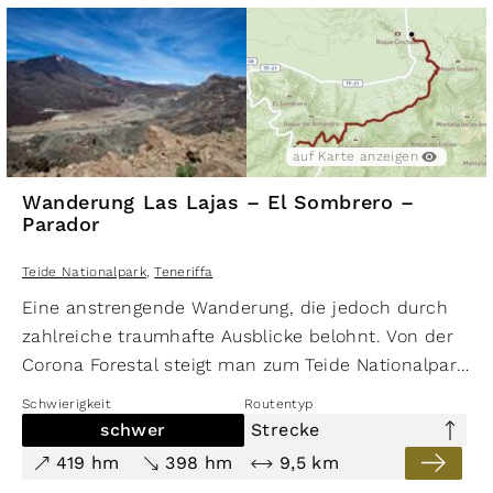
über 1.100 Höhenmetern Abstieg auf.
auf Karte anzeigen
Wanderung Las Lajas – El Sombrero –
Parador
Teide Nationalpark
,
Teneriffa
Eine anstrengende Wanderung, die jedoch durch
zahlreiche traumhafte Ausblicke belohnt. Von der
Corona Forestal steigt man zum Teide Nationalpark
auf. Ein langer Streckenabschnitt führt entlang der
Schwierigkeit
Routentyp
südlichen Caldera-Abbruchkante, den Cumbres de
schwer
Strecke
Ucanca. Von dort ergeben sich grandiose Ausblicke
419 hm
398 hm
9,5 km
über den Nationalpark zum Teide-Massiv und