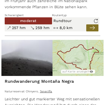
im Frühjahr auch zahlreiche im Nationalpark
vorkommende Pflanzen in Blüte sehen kann.
Schwierigkeit
Routentyp
moderat
Rundtour
257 hm
259 hm
8,0 km
auf Karte anzeigen
Rundwanderung Montaña Negra
Naturreservat Chinyero
,
Teneriffa
Leichter und gut markierter Weg mit sensationellen