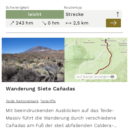
Schwierigkeit
Routentyp
leicht
Strecke
243 hm
0 hm
2,5 km
auf Karte anzeigen
Wanderung Siete Cañadas
Teide Nationalpark
,
Teneriffa
Mit beeindruckenden Ausblicken auf das Teide-
Massiv führt die Wanderung durch verschiedene
Cañadas am Fuß der steil abfallenden Caldera-