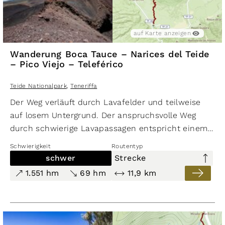
auf Karte anzeigen
Wanderung Boca Tauce – Narices del Teide
– Pico Viejo – Teleférico
Teide Nationalpark
,
Teneriffa
Der Weg verläuft durch Lavafelder und teilweise
auf losem Untergrund. Der anspruchsvolle Weg
durch schwierige Lavapassagen entspricht einem
weg­losen alpinen Gelände, bietet aber traumhafte
Schwierigkeit
Routentyp
Ausblicke auf
Teide
,
Pico Viejo
, die Cañadas und
schwer
Strecke
bei klarer Sicht auch
La Gomera
und
La Palma
.
1.551 hm
69 hm
11,9 km