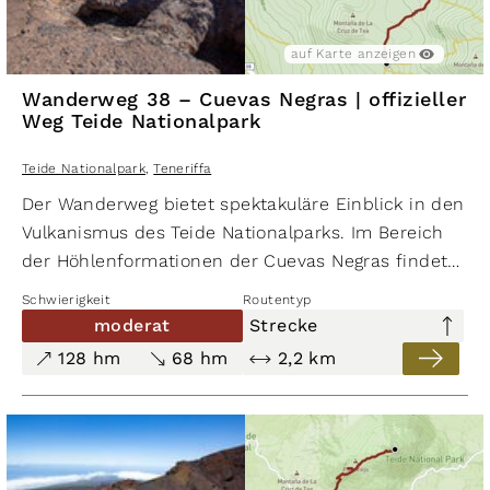
auf Karte anzeigen
Wanderweg 38 – Cuevas Negras | offizieller
Weg Teide Nationalpark
Teide Nationalpark
,
Teneriffa
Der Wanderweg bietet spektakuläre Einblick in den
Vulkanismus des Teide Nationalparks. Im Bereich
der Höhlenformationen der Cuevas Negras findet
man zwischen Lapilliflächen verschiede
Schwierigkeit
Routentyp
Ausprägungen von Fließ- und Stricklaven. Entlang
moderat
Strecke
der gesamten Route blickt man auf gewaltige
128 hm
68 hm
2,2 km
Lavaverwerfungen und zahlreiche Vulkankegel.