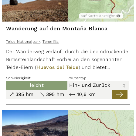
auf Karte anzeigen
Wanderung auf den Montaña Blanca
Teide Nationalpark
,
Teneriffa
Der Wanderweg verläuft durch die beeindruckende
Bimssteinlandschaft vorbei an den sogenannten
Teide-Eiern (
Huevos del Teide
) und bietet
spektakuläre Ausblicke zum Berg
La Fortaleza
bis
Schwierigkeit
Routentyp
über die Nord­küste Teneriffas. Eine angenehme,
leicht
Hin- und Zurück
rund 10,5 Kilometer lange (Hin- und
395 hm
395 hm
10,6 km
Rückweg) Streckenwanderung. Über einen breiten
Fahrweg erwandert man den
Montaña Blanca
, den
dritthöchsten Vulkan Teneriffas.