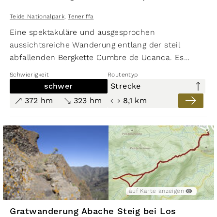
Teide Nationalpark
,
Teneriffa
Eine spektakuläre und ausgesprochen
aussichtsreiche Wanderung entlang der steil
abfallenden Bergkette Cumbre de Ucanca. Es
ergeben sich Panoramablicke auf die Caldera de
Schwierigkeit
Routentyp
Las Cañadas mit
Teide
und den
Pico Viejo
und
schwer
Strecke
auch auf den Süden der Insel Teneriffa.
372 hm
323 hm
8,1 km
auf Karte anzeigen
Gratwanderung Abache Steig bei Los