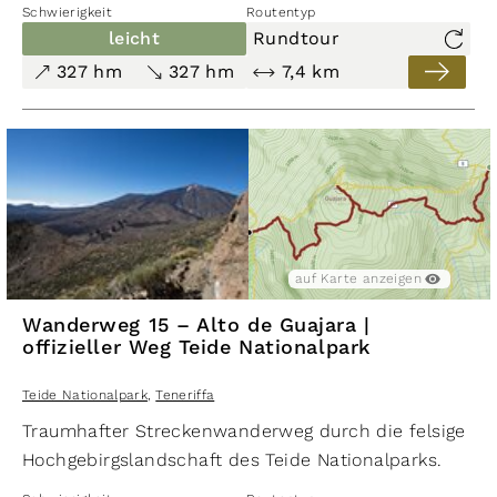
Schwierigkeit
Routentyp
leicht
Rundtour
327 hm
327 hm
7,4 km
auf Karte anzeigen
Wanderweg 15 – Alto de Guajara |
offizieller Weg Teide Nationalpark
Teide Nationalpark
,
Teneriffa
Traumhafter Streckenwanderweg durch die felsige
Hochgebirgslandschaft des Teide Nationalparks.