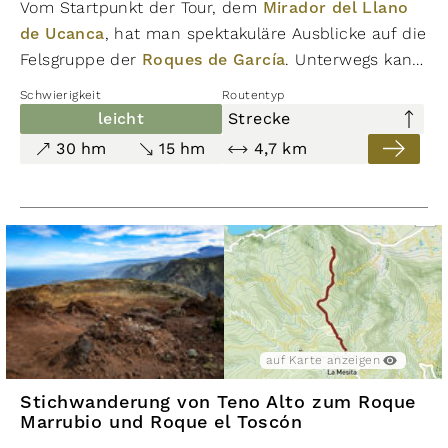
​Vom Startpunkt der Tour, dem
Mirador del Llano
de Ucanca
, hat man spektakuläre Ausblicke auf die
Felsgruppe der
Roques de García
. Unterwegs kann
man das Panorama mit
Teide
, dem westlichen
Schwierigkeit
Routentyp
Caldera-Randgebirge und dem imposanten Berg El
leicht
Strecke
Sombrero genießen.
30 hm
15 hm
4,7 km
auf Karte anzeigen
Stichwanderung von Teno Alto zum Roque
Marrubio und Roque el Toscón