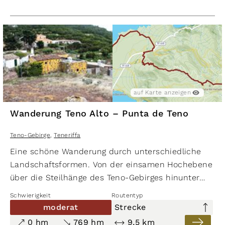
hinüber zum
Guajara
.
auf Karte anzeigen
Wanderung Teno Alto – Punta de Teno
Teno-Gebirge
,
Teneriffa
Eine schöne Wanderung durch unterschiedliche
Landschaftsformen. Von der einsamen Hochebene
über die Steilhänge des Teno-Gebirges hinunter
zum Meer, wo sich eine spektakuläre Basaltküste
Schwierigkeit
Routentyp
befindet. Wer die Route nicht hin und zurückgehen
moderat
Strecke
möchte, ist leider auf ein zweites Auto bzw. Taxi ang
0 hm
769 hm
9,5 km