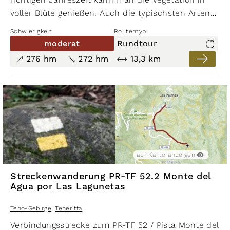
voller Blüte genießen. Auch die typischsten Arten
der Tierwelt des Parks, wie Kanaren­pieper,
Schwierigkeit
Routentyp
Raubwürger und den Pimelia-Käfer kann man hier
moderat
Rundtour
zu Gesicht bekommen.
276 hm
272 hm
13,3 km
auf Karte anzeigen
Streckenwanderung PR-TF 52.2 Monte del
Agua por Las Lagunetas
Teno-Gebirge
,
Teneriffa
Verbindungsstrecke zum PR-TF 52 / Pista Monte del A