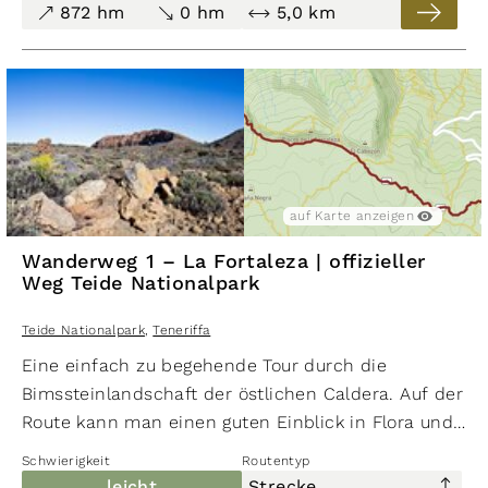
872 hm
0 hm
5,0 km
auf Karte anzeigen
Wanderweg 1 – La Fortaleza | offizieller
Weg Teide Nationalpark
Teide Nationalpark
,
Teneriffa
Eine einfach zu begehende Tour durch die
Bimssteinlandschaft der östlichen Caldera. Auf der
Route kann man einen guten Einblick in Flora und
Fauna des Teide Nationalparks erhalten.
Schwierigkeit
Routentyp
leicht
Strecke