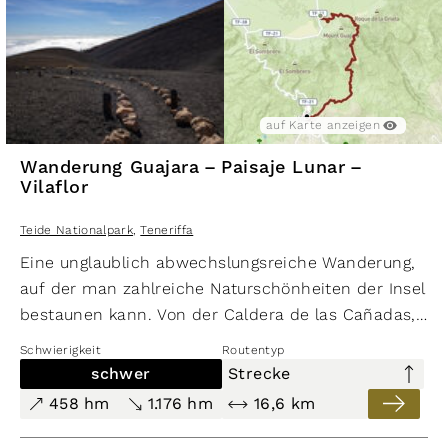
auf Karte anzeigen
Wanderung Guajara – Paisaje Lunar –
Vilaflor
Teide Nationalpark
,
Teneriffa
Eine unglaublich abwechslungsreiche Wanderung,
auf der man zahlreiche Naturschönheiten der Insel
bestaunen kann. Von der Caldera de las Cañadas,
die Caldera-Randberge, schwarze und weiße
Schwierigkeit
Routentyp
Mondlandschaften und nicht zu vergessen die
schwer
Strecke
traumhaften Kiefernwälder der Corona Forestal.
458 hm
1.176 hm
16,6 km
Die anstrengendsten Anstiege liegen am Anfang
der Wanderroute, allerdings wartet die Tour mit