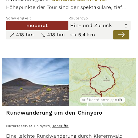
Höhepunkte der Tour sind der spektakuläre, tief
eingeschnittene Barranco del Rey und der Ausblick
Schwierigkeit
Routentyp
vom Gipfel des Conde über weite Teile der
moderat
Hin- und Zurück
Südküste Teneriffas. Der Weg führt durch ehemals
418 hm
418 hm
5,4 km
landwirtschaftlich genutzte Gebiete, in denen sich
heute die verschiedensten Gattungen von
Wolfsmilchgewächsen und Opuntien angesiedelt habe
auf Karte anzeigen
Rundwanderung um den Chinyero
Naturreservat Chinyero
,
Teneriffa
Eine leichte Rundwanderung durch Kiefernwald