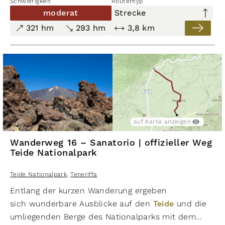
Schwierigkeit
Routentyp
moderat
Strecke
321 hm
293 hm
3,8 km
auf Karte anzeigen
Wanderweg 16 – Sanatorio | offizieller Weg
Teide Nationalpark
Teide Nationalpark
,
Teneriffa
Entlang der kurzen Wanderung ergeben
sich wunderbare Ausblicke auf den
Teide
und die
umliegenden Berge des Nationalparks mit dem