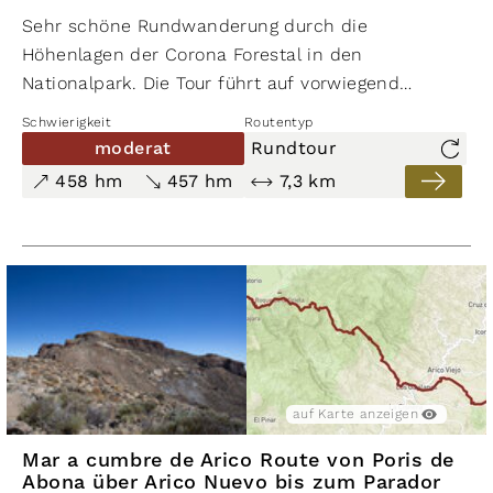
Sehr schöne Rundwanderung durch die
Höhenlagen der Corona Forestal in den
Nationalpark. Die Tour führt auf vorwiegend
steinigen Pfaden entlang von Schluchten zu
Schwierigkeit
Routentyp
fabelhaften Ausblicken über den Süden der Insel
moderat
Rundtour
und vor allem über die Caldera las Cañadas zum
458 hm
457 hm
7,3 km
Teide-Massiv.
auf Karte anzeigen
Mar a cumbre de Arico Route von Poris de
Abona über Arico Nuevo bis zum Parador