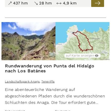
Fortaleza. Fast entlang der gesamten Route hat
437 hm
28 hm
4,9 km
man den
Teide
im Blick.
auf Karte anzeigen
Rundwanderung von Punta del Hidalgo
nach Los Batánes
Landschaftspark Anaga
,
Teneriffa
Eine abenteuerliche Wanderung auf
abgeschiedenen Pfaden durch die wunderschönen
Schluchten des Anaga. Die Tour erfordert gute
Kondition und Trittsicherheit. Die traumhafte