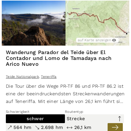
auf Karte anzeigen
Wanderung Parador del Teide über El
Contador und Lomo de Tamadaya nach
Arico Nuevo
Teide Nationalpark
,
Teneriffa
Die Tour über die Wege PR-TF 86 und PR-TF 86.2 ist
eine der beeindruckendsten Streckenwanderungen
auf Teneriffa. Mit einer Länge von 26,1 km führt sie
Wanderer vom
Parador del Teide
zum El Contador
Schwierigkeit
Routentyp
und weiter über den Lomo de Tamadaya nach
schwer
Strecke
Arico Nuevo. Ein besonderes Erlebnis ist die
564 hm
2.698 hm
26,1 km