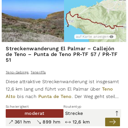
auf Karte anzeigen
Streckenwanderung El Palmar – Callejón
de Teno – Punta de Teno PR-TF 57 / PR-TF
51
Teno-Gebirge
,
Teneriffa
Diese attraktive Streckenwanderung ist insgesamt
12,6 km lang und führt von El Palmar über
Teno
Alto
bis nach
Punta de Teno
. Der Weg geht steil
bergauf und führt durch grüne Bergkämme und
Schwierigkeit
Routentyp
schlängelt sich oberhalb von El Palmar weiter auf
moderat
Strecke
den Berggrat. Hier wechselt der Weg auf einen
361 hm
899 hm
12,6 km
Pfad, der einen bis an die Küste führt und mit