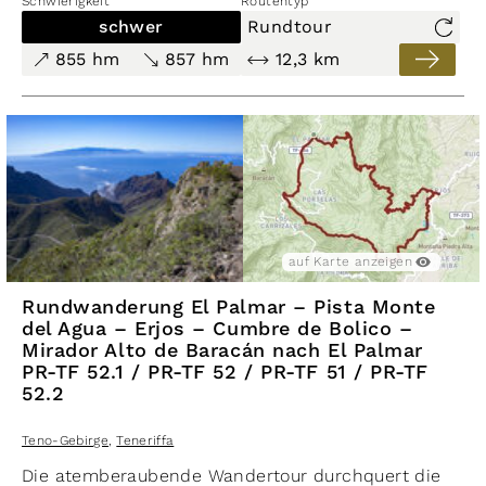
Schwierigkeit
Routentyp
Landschaft und wunderbare Flora entschädigt
schwer
Rundtour
jedoch für alle Anstrengungen.
855 hm
857 hm
12,3 km
auf Karte anzeigen
Rundwanderung El Palmar – Pista Monte
del Agua – Erjos – Cumbre de Bolico –
Mirador Alto de Baracán nach El Palmar
PR-TF 52.1 / PR-TF 52 / PR-TF 51 / PR-TF
52.2
Teno-Gebirge
,
Teneriffa
Die atemberaubende Wandertour durchquert die