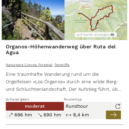
auf Karte anzeigen
Organos-Höhenwanderweg über Ruta del
Agua
Naturpark Corona Forestal
,
Teneriffa
Eine traumhafte Wanderung rund um die
Orgelfelsen »Los Órganos« durch eine wilde Berg-
und Schluchtenlandschaft. Der Aufstieg führt, über
Holztreppen, entlang des Barranco de las Madres
Schwierigkeit
Routentyp
auf einem Teilstück der Ruta del Agua. Das
moderat
Rundtour
Herzstück der Wanderung, der spektakuläre
696 hm
690 hm
8,4 km
aussichtsreiche Órganos-Höhenweg windet sich
auf schmalen Pfaden entlang der Berghänge.