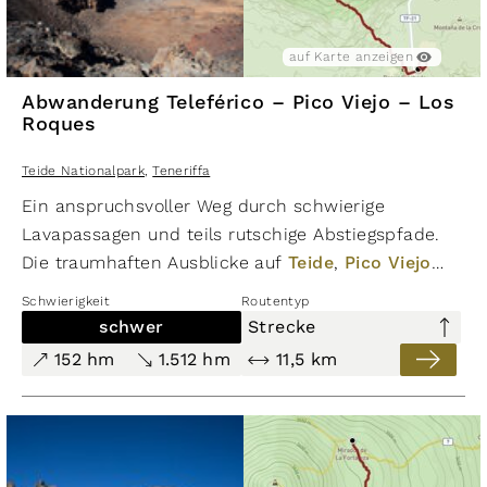
auf Karte anzeigen
Abwanderung Teleférico – Pico Viejo – Los
Roques
Teide Nationalpark
,
Teneriffa
Ein anspruchsvoller Weg durch schwierige
Lavapassagen und teils rutschige Abstiegspfade.
Die traumhaften Ausblicke auf
Teide
,
Pico Viejo
und, bei klarer Sicht, bis hin zu den
Schwierigkeit
Routentyp
Schwesterinseln La Gomera und La Palma
schwer
Strecke
entschädigen jedoch für jegliche Anstrengungen.
152 hm
1.512 hm
11,5 km