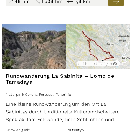
48 hm
1.508 hm
7,8 km
Kraterlandschaft der
Narices del Teide
.
auf Karte anzeigen
Rundwanderung La Sabinita – Lomo de
Tamadaya
Naturpark Corona Forestal
,
Teneriffa
Eine kleine Rundwanderung um den Ort La
Sabinitas durch traditionelle Kulturlandschaften.
Spektakuläre Felswände, tiefe Schluchten und
wasserführende Kanäle bieten viele
Schwierigkeit
Routentyp