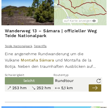
auf Karte anzeigen
Wanderweg 13 – Sámara | offizieller Weg
Teide Nationalpark
Teide Nationalpark
,
Teneriffa
Eine angenehme Rundwanderung um die
Vulkane
Montaña Sámara
und Montaña de la
Botija. Neben den traumhaften Ausblicken auf
Teide
und
Pico Viejo
kann man hier vor allem
Schwierigkeit
Routentyp
zahllose pyroklastische Sedimente (Lapilli und
leicht
Rundtour
Schlacken) sehen, die bei Eruptionen frei gesetzt wur
253 hm
252 hm
5,1 km