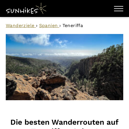
WANDERZIELE
Wanderziele
›
Spanien
›
Teneriffa
WANDERUNGEN
ENTDECKEN
MAGAZIN
TRAILBOX
PLANER
Die besten Wanderrouten auf