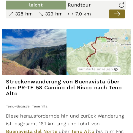
unterschiedliche Eindrücke.
leicht
Rundtour
Der Wanderweg verläuft über gut ausgebaute und
328 hm
329 hm
7,0 km
markierte Wanderwege, Pisten und kleine Pfade.
Ca. 330 Höhenmeter stehen im Auf- und Abstieg
auf einer Strecke von ca. 7,0 km an. Die Tour
erfordert ein wenig Kondition und an steilen Ab-
und Aufstiegen sind auch Schwindel- und
Trittsicherheit gefragt.
La Sabinita liegt in der Gemeinde Arico oberhalb
auf Karte anzeigen
von Arico el Nuevo auf ca. 530 Metern über dem
Meer. Es bieten sich grandiose Ausblicke in
Streckenwanderung von Buenavista über
den PR-TF 58 Camino del Risco nach Teno
Schluchten, die Südostküste sowie die Berge am
Alto
Rand der Caldera.
Teno-Gebirge
,
Teneriffa
Diese herausfordernde hin und zurück Wanderung
ist insgesamt 16,1 km lang und führt von
Buenavista del Norte
über
Teno Alto
bis zum Faro