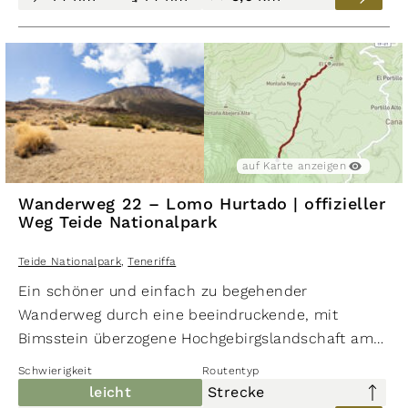
Kanarienvogel oder die Afrikanische Blaumeise beoba
auf Karte anzeigen
Wanderweg 22 – Lomo Hurtado | offizieller
Weg Teide Nationalpark
Teide Nationalpark
,
Teneriffa
Ein schöner und einfach zu begehender
Wanderweg durch eine beeindruckende, mit
Bimsstein überzogene Hochgebirgslandschaft am
Fuße des Teide-Massivs. Begleitet wird man von
Schwierigkeit
Routentyp
Ausblicken auf das rötliche Felsmassiv des La
leicht
Strecke