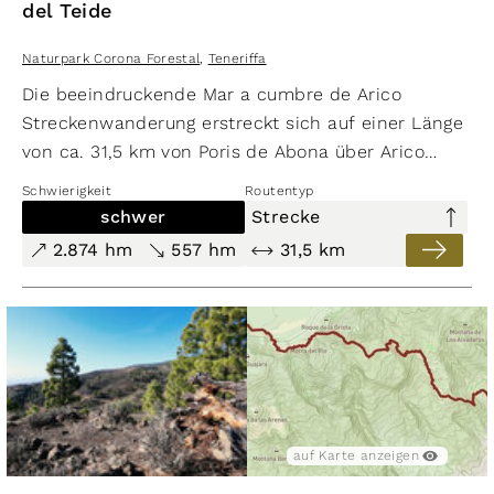
del Teide
Naturpark Corona Forestal
,
Teneriffa
Die beeindruckende Mar a cumbre de Arico
Streckenwanderung erstreckt sich auf einer Länge
von ca. 31,5 km von Poris de Abona über Arico
Nuevo bis zum
Parador del Teide
. Die Route führt
Schwierigkeit
Routentyp
kontinuierlich bergauf und nur auf der letzten
schwer
Strecke
Etappe bergab. Die Wanderung bietet ein
2.874 hm
557 hm
31,5 km
abwechslungsreiches Erlebnis mit einem Start am
Meer, spektakulären Schluchten, imposanten
Felswänden, wasserführenden Kanälen und
alpinen Passagen. Der atemberaubende Ausblick
von der Anhöhe erstreckt sich über große Teile des
Nationalparks El Teide und die beeindruckende
Südseite der Insel mit dem herausragenden
auf Karte anzeigen
Barranco del Río. Auf der Strecke bis zum Parador