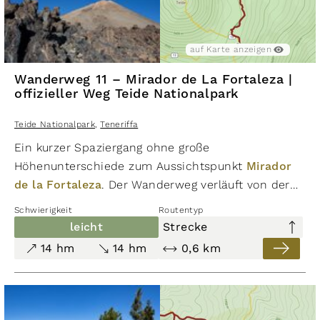
auf Karte anzeigen
Wanderweg 11 – Mirador de La Fortaleza |
offizieller Weg Teide Nationalpark
Teide Nationalpark
,
Teneriffa
Ein kurzer Spaziergang ohne große
Höhenunterschiede zum Aussichtspunkt
Mirador
de la Fortaleza
. Der Wanderweg verläuft von der
Bergstation der Seilbahn am
Mirador la
Schwierigkeit
Routentyp
Rambleta
über gut angelegte, gepflasterte Wege.
leicht
Strecke
Dennoch befindet man sich auf einer Höhe von
14 hm
14 hm
0,6 km
über 3.500 Metern, wo es auch an heißen Tagen
kalt und in den Morgenstunden zu Vereisungen
kommen kann.