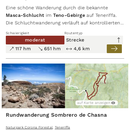
Eine schöne Wanderung durch die bekannte
Masca-Schlucht
im
Teno-Gebirge
auf Teneriffa.
Die Schluchtwanderung verläuft auf kontrollierten
Wanderwegen durch den
Barranco de Masca,
der
Schwierigkeit
Routentyp
zu den beeindruckendsten Naturwundern der Insel zä
moderat
Strecke
117 hm
651 hm
4,6 km
auf Karte anzeigen
Rundwanderung Sombrero de Chasna
Naturpark Corona Forestal
,
Teneriffa