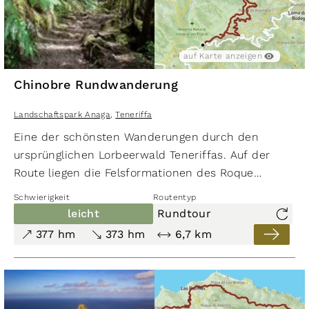
auf Karte anzeigen
Chinobre Rundwanderung
Landschaftspark Anaga
,
Teneriffa
Eine der schönsten Wanderungen durch den
ursprünglichen Lorbeerwald Tene­riffas. Auf der
Route liegen die Felsformationen des Roque
Chinobre und Roque de Anambro. Vom
Schwierigkeit
Routentyp
Aussichtspunkt Cabezo del Tejo bietet sich ein
leicht
Rundtour
atemberaubender Blick auf die steile Nordküste
377 hm
373 hm
6,7 km
des Anaga-Gebirges.