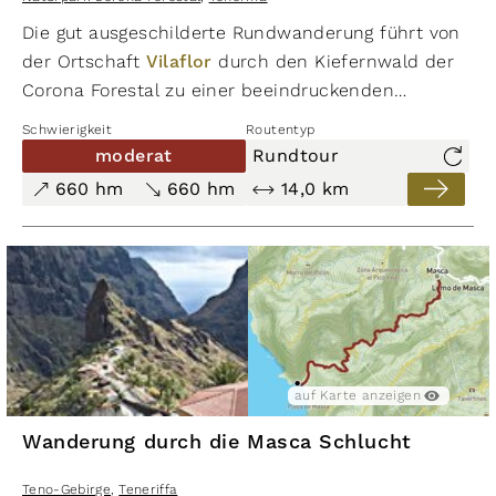
Die gut ausgeschilderte Rundwanderung führt von
der Ortschaft
Vilaflor
durch den Kiefernwald der
Corona Forestal zu einer be­ein­druckenden
Naturlandschaft aus Asche- und Bimsstein.
Schwierigkeit
Routentyp
moderat
Rundtour
660 hm
660 hm
14,0 km
auf Karte anzeigen
Wanderung durch die Masca Schlucht
Teno-Gebirge
,
Teneriffa