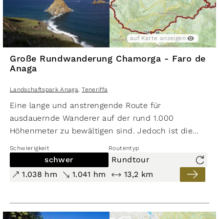
auf Karte anzeigen
Große Rundwanderung Chamorga - Faro de
Anaga
Landschaftspark Anaga
,
Teneriffa
Eine lange und anstrengende Route für
ausdauernde Wanderer auf der rund 1.000
Höhenmeter zu bewältigen sind. Jedoch ist die
Wanderung an abwechslungsreichen Landschaften
Schwierigkeit
Routentyp
und traumhaften Aus­blicken kaum zu überbieten.
schwer
Rundtour
1.038 hm
1.041 hm
13,2 km