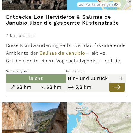
auf Karte anzeigen
Entdecke Los Hervideros & Salinas de
Janubio über die gesperrte Küstenstraße
Yaiza
,
Lanzarote
Diese Rundwanderung verbindet das faszinierende
Ambiente der
Salinas de Janubio
– aktive
Salzbecken in einem Vogelschutzgebiet – mit dem
dramatischen Naturschauspiel von
Los Hervideros
Schwierigkeit
Routentyp
an der Südwestküste Lanzarotes. Die etwa 5 km
leicht
Hin- und Zurück
lange, gut begehbare Strecke weist nur einen
62 hm
62 hm
5,2 km
minimalen Höhenunterschied von rund 40 bis 60
m auf und ist technisch leicht zu meistern.
Der Weg verläuft entlang der schwarz-
lavaüberzogenen Küste mit imposanten Klippen
und faszinierenden Höhlen, in denen sich die
Brandung bei auflandigem Wind und hohem