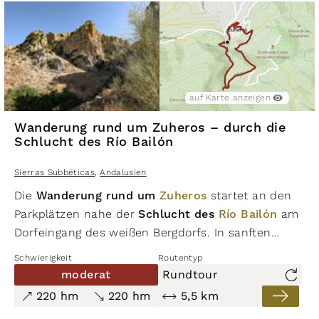
in Andalusien
– eine Symphonie aus Stein, Licht
und Wind.
auf Karte anzeigen
Wanderung rund um Zuheros – durch die
Schlucht des Río Bailón
Sierras Subbéticas
,
Andalusien
Die
Wanderung rund um
Zuheros
startet an den
Parkplätzen nahe der
Schlucht des
Río Bailón
am
Dorfeingang des weißen Bergdorfs. In sanften
Serpentinen führt der Pfad zum
Mirador Cañón
Schwierigkeit
Routentyp
del Charco Hondo
, von dem sich ein spektakulärer
moderat
Rundtour
Blick auf
Zuheros
und die
Sierra Subbética
220 hm
220 hm
5,5 km
eröffnet. Das Farbenspiel aus strahlend weißen