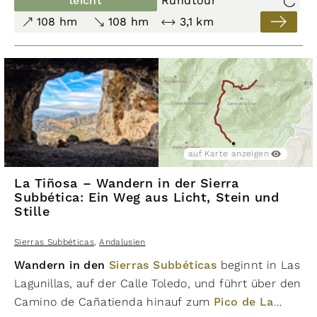
leicht
Rundtour
Natur und Achtsamkeit zu einem intensiven
108 hm
108 hm
3,1 km
Erlebnis, das ein tiefes Verständnis für
Naturschutz
,
Tierwelt Andalusiens
und die
Schönheit der
Sierra Subbética
vermittelt.
Hinweis:
Für den Aufstieg durch das Dorf sind ca.
25 Minuten einzuplanen, um pünktlich zur Tour um
11:00 Uhr zu gelangen – Start spätestens um 10:30 Uh
auf Karte anzeigen
La Tiñosa – Wandern in der Sierra
Subbética: Ein Weg aus Licht, Stein und
Stille
Sierras Subbéticas
,
Andalusien
Wandern in den
Sierras Subbéticas
beginnt in Las
Lagunillas, auf der Calle Toledo, und führt über den
Camino de Cañatienda hinauf zum
Pico de La