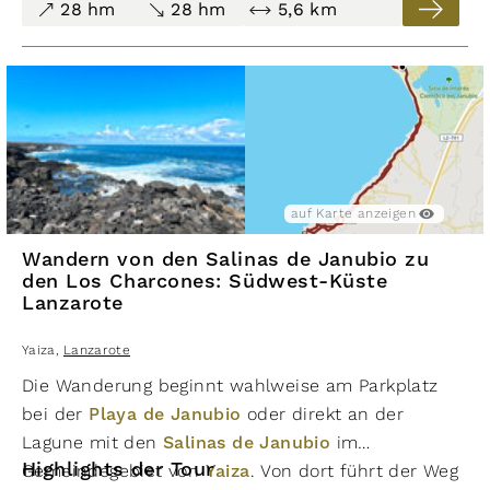
28 hm
28 hm
5,6 km
Klippen verläuft. Die reine Gehzeit beträgt circa 1
Stunde 9 Minuten, mit Pausen und Fotostopps
insgesamt etwa 1 Stunde 40 Minuten.
Die Wanderung „
Piedra Alta por la costa de Las
Breñas
“ ist eine technisch moderate, aber visuell
beeindruckende Küstenrunde mit eindrucksvollen
Lavaformationen und ruhiger Natur. Perfekt für alle,
auf Karte anzeigen
die einsame Pfade und spektakuläre Atlantikblicke
zu schätzen wissen.
Wandern von den Salinas de Janubio zu
den Los Charcones: Südwest-Küste
Lanzarote
Yaiza
,
Lanzarote
Die Wanderung beginnt wahlweise am Parkplatz
bei der
Playa de Janubio
oder direkt an der
Lagune mit den
Salinas de Janubio
im
Highlights der Tour
Gemeindegebiet von
Yaiza
. Von dort führt der Weg