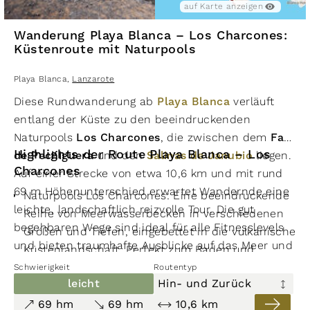
auf Karte anzeigen
Wanderung Playa Blanca – Los Charcones:
Küstenroute mit Naturpools
Playa Blanca
,
Lanzarote
Diese Rundwanderung ab
Playa Blanca
verläuft
entlang der Küste zu den beeindruckenden
Naturpools
Los Charcones
, die zwischen dem
Faro
Highlights der Route Playa Blanca – Los
de Pechiguera
und den
Salinas de Janubio
liegen.
Charcones
Auf einer Strecke von etwa 10,6 km und mit rund
69 m Höhenunterschied erwartet Wandernde eine
Naturpools Los Charcones: Eine beeindruckende
leichte, landschaftlich reizvolle Tour. Die gut
Reihe von Meerwasserbecken in verschiedenen
begehbaren Wege sind ideal für alle Fitnesslevels
Größen und Tiefen, eingebettet in die vulkanische
und bieten traumhafte Ausblicke auf das Meer und
Küstenlandschaft. Perfekt zum Baden und
die Vulkanlandschaft.
Staunen.
Schwierigkeit
Routentyp
Diese gut begehbare Küstenrundwanderung ab
leicht
Hin- und Zurück
Faro de Pechiguera: Der Leuchtturm markiert den
Playa Blanca führt durch faszinierende, vulkanisch
Startpunkt, während die Meerwasserbecken und
69 hm
69 hm
10,6 km