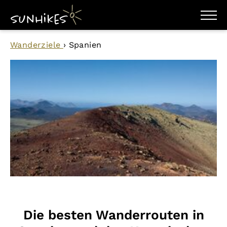
WANDERZIELE
Wanderziele
›
Spanien
WANDERUNGEN
ENTDECKEN
MAGAZIN
TRAILBOX
PLANER
Die besten Wanderrouten in