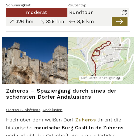
Naturliebhaber, Wandergruppen und Familien, die
Schwierigkeit
Routentyp
das Zusammenspiel von Fluss, Flora und Fauna
moderat
Rundtour
genießen. Die lebendige Atmosphäre und die
326 hm
326 hm
8,6 km
Aussicht auf das fließende Wasser lassen diesen
Abschnitt besonders eindrucksvoll erscheinen.
auf Karte anzeigen
Zuheros – Spaziergang durch eines der
schönsten Dörfer Andalusiens
Sierras Subbéticas
,
Andalusien
Hoch über dem weißen Dorf
Zuheros
thront die
historische
maurische Burg Castillo de Zuheros
und verleiht der Ortschaft einen einzigartigen