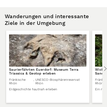
Wanderungen und interessante
Ziele in der Umgebung
Saurierfährten Euerdorf: Museum Terra
Wichte
Triassica & Geotop erleben
Sandst
Fränkische
,
UNESCO-Biosphärenreservat
Fränkis
Rhön
Rhön
Rhön
Erdgeschichte hautnah erleben
Ein mys