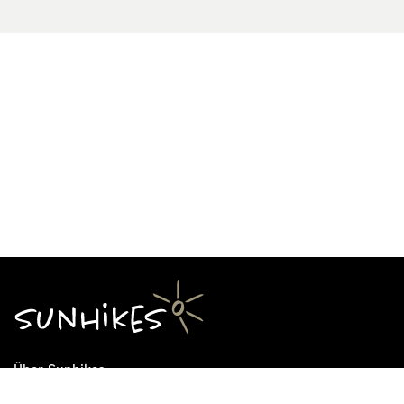
Über Sunhikes
Die Mission von Sunhikes
Warum Sunhikes