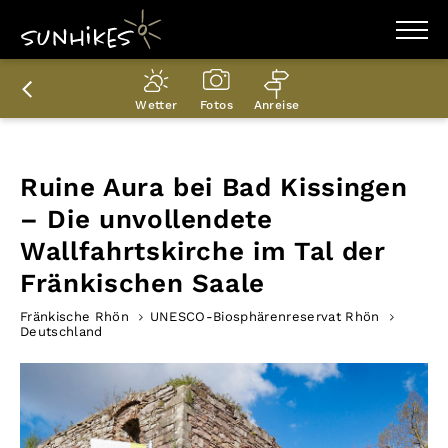
WANDERZIELE
WANDERUNGEN
Wetter
Fotos
Anreise
ENTDECKEN
MAGAZIN
TRAILBOX
PLANER
Ruine Aura bei Bad Kissingen
– Die unvollendete
Wallfahrtskirche im Tal der
Fränkischen Saale
Fränkische Rhön
UNESCO-Biosphärenreservat Rhön
Deutschland