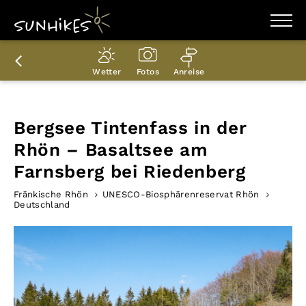
WANDERZIELE
WANDERUNGEN
Wetter
Fotos
Anreise
ENTDECKEN
MAGAZIN
TRAILBOX
PLANER
Bergsee Tintenfass in der
Rhön – Basaltsee am
Farnsberg bei Riedenberg
Fränkische Rhön
UNESCO-Biosphärenreservat Rhön
Deutschland