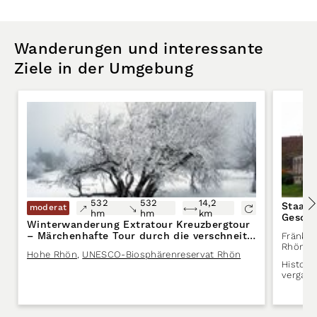
Wanderungen und interessante
Ziele in der Umgebung
532
532
14,2
Staats
moderat
hm
hm
km
Geschi
Winterwanderung Extratour Kreuzbergtour
– Märchenhafte Tour durch die verschneite
Fränkis
Rhön
Rhön
Hohe Rhön
,
UNESCO-Biosphärenreservat Rhön
Histori
vergang