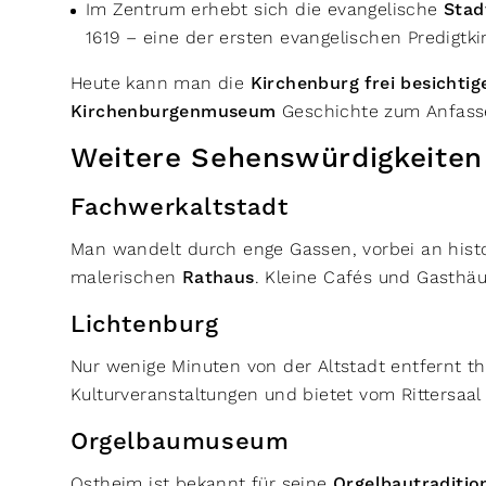
Im Zentrum erhebt sich die evangelische
Stad
1619 – eine der ersten evangelischen Predigtk
Heute kann man die
Kirchenburg frei besichtig
Kirchenburgenmuseum
Geschichte zum Anfass
Weitere Sehenswürdigkeiten
Fachwerkaltstadt
Man wandelt durch enge Gassen, vorbei an his
malerischen
Rathaus
. Kleine Cafés und Gasthä
Lichtenburg
Nur wenige Minuten von der Altstadt entfernt t
Kulturveranstaltungen und bietet vom Rittersaal
Orgelbaumuseum
Ostheim ist bekannt für seine
Orgelbautraditio