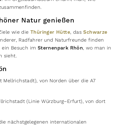
n zusammenfinden.
Rhöner Natur genießen
Ziele wie die
Thüringer Hütte
, das
Schwarze
anderer, Radfahrer und Naturfreunde finden
t ein Besuch im
Sternenpark Rhön
, wo man in
n sieht.
hön
t Mellrichstadt), von Norden über die A7
lrichstadt (Linie Würzburg–Erfurt), von dort
die nächstgelegenen internationalen