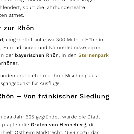
lendert, spürt die jahrhundertealte
tzen atmet.
r zur Rhön
ld
, eingebettet auf etwa 300 Metern Höhe in
, Fahrradtouren und Naturerlebnisse eignet.
gen der
bayerischen Rhön
, in den
Sternenpark
hrhöner
.
rkunden und bietet mit ihrer Mischung aus
usgangspunkt für Ausflüge.
Rhön – Von fränkischer Siedlung
m das Jahr 525 gegründet, wurde die Stadt
r prägten die
Grafen von Henneberg
, die
rhielt Ostheim Marktrecht, 1596 sogar das