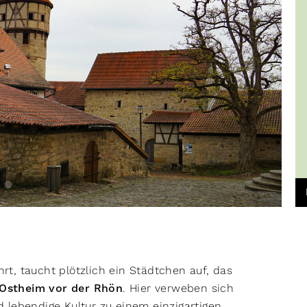
rt, taucht plötzlich ein Städtchen auf, das
Ostheim vor der Rhön
. Hier verweben sich
 lebendige Kultur zu einem einzigartigen