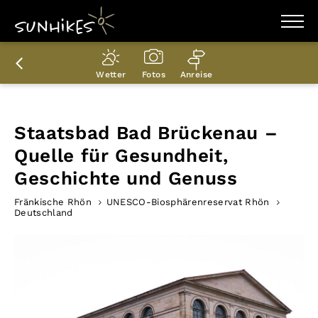
WANDERZIELE
WANDERUNGEN
Wetter
Fotos
Anreise
ENTDECKEN
MAGAZIN
TRAILBOX
PLANER
Staatsbad Bad Brückenau –
Quelle für Gesundheit,
Geschichte und Genuss
Fränkische Rhön
UNESCO-Biosphärenreservat Rhön
Deutschland