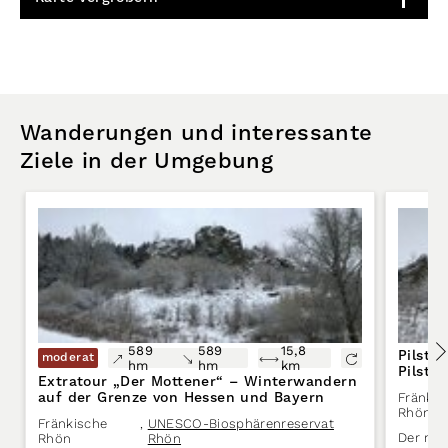
Wanderungen und interessante
Ziele in der Umgebung
589
589
15,8
Pilste
moderat
hm
hm
km
Pilste
Extratour „Der Mottener“ – Winterwandern
auf der Grenze von Hessen und Bayern
Fränkis
Rhön
Fränkische
,
UNESCO-Biosphärenreservat
Der mar
Rhön
Rhön