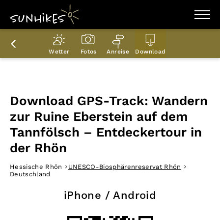
WANDERZIELE
WANDERUNGEN
Wetter
Fotos
Anreise
Download
ENTDECKEN
MAGAZIN
TRAILBOX
PLANER
Download GPS-Track: Wandern
zur Ruine Eberstein auf dem
Tannfölsch – Entdeckertour in
der Rhön
Hessische Rhön
UNESCO-Biosphärenreservat Rhön
Deutschland
iPhone / Android