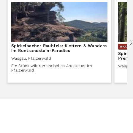
Spirkelbacher Rauhfels: Klettern & Wandern
moder
im Buntsandstein-Paradies
Spirke
Premi
Wasgau
,
Pfälzerwald
Ein Stück wildromantisches Abenteuer im
Wasgau
Pfälzerwald